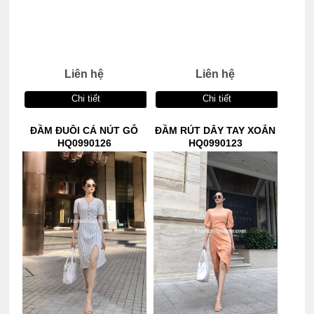
Liên hệ
Liên hệ
Chi tiết
Chi tiết
ĐẦM ĐUÔI CÁ NÚT GỖ
ĐẦM RÚT DÂY TAY XOẮN
HQ0990126
HQ0990123