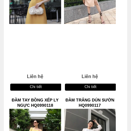
Liên hệ
Liên hệ
Chi tiết
Chi tiết
ĐẦM TAY BỒNG XẾP LY
ĐẦM TRẮNG DÚN SƯỜN
NGỰC HQ0990118
HQ0990117