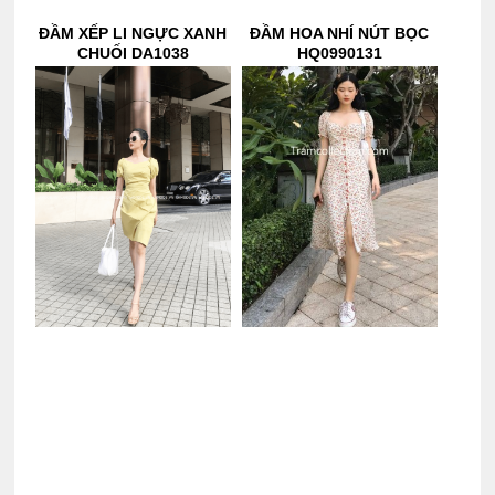
ĐẦM XẾP LI NGỰC XANH
ĐẦM HOA NHÍ NÚT BỌC
CHUỐI DA1038
HQ0990131