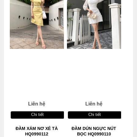
Liên hệ
Liên hệ
Chi tiết
Chi tiết
ĐẦM XÁM NƠ XẺ TÀ
ĐẦM DÚN NGỰC NÚT
HQ0990112
BỌC HQ0990110