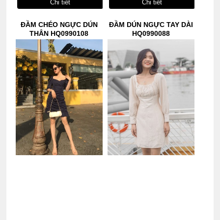
Chi tiết
Chi tiết
ĐẦM CHÉO NGỰC DÚN
ĐẦM DÚN NGỰC TAY DÀI
THÂN HQ0990108
HQ0990088