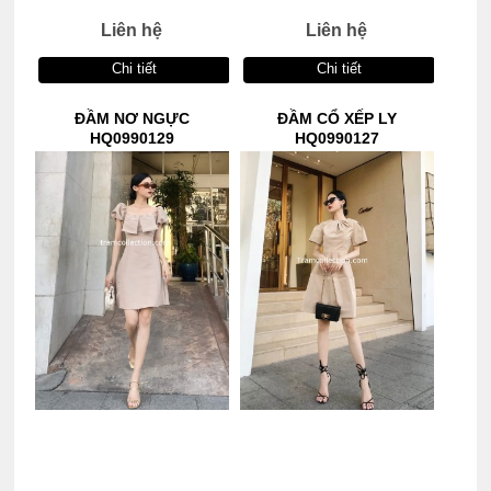
Liên hệ
Liên hệ
Chi tiết
Chi tiết
ĐẦM NƠ NGỰC
ĐẦM CỔ XẾP LY
HQ0990129
HQ0990127