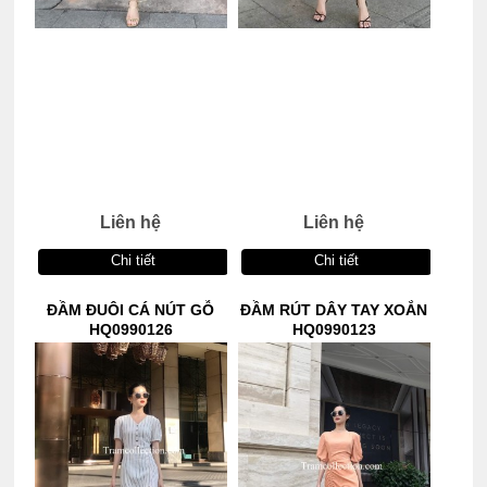
Liên hệ
Liên hệ
Chi tiết
Chi tiết
ĐẦM ĐUÔI CÁ NÚT GỖ
ĐẦM RÚT DÂY TAY XOẮN
HQ0990126
HQ0990123