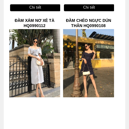
Chi tiết
Chi tiết
ĐẦM XÁM NƠ XẺ TÀ
ĐẦM CHÉO NGỰC DÚN
HQ0990112
THÂN HQ0990108