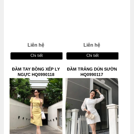
Liên hệ
Liên hệ
Chi tiết
Chi tiết
ĐẦM TAY BỒNG XẾP LY
ĐẦM TRẮNG DÚN SƯỜN
NGỰC HQ0990118
HQ0990117