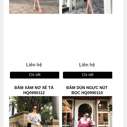
Liên hệ
Liên hệ
Chi tiết
Chi tiết
ĐẦM XÁM NƠ XẺ TÀ
ĐẦM DÚN NGỰC NÚT
HQ0990112
BỌC HQ0990110