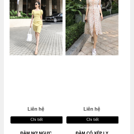
Liên hệ
Liên hệ
Chi tiết
Chi tiết
ĐẦM NƠ NGỰC
ĐẦM CỔ XẾP LY