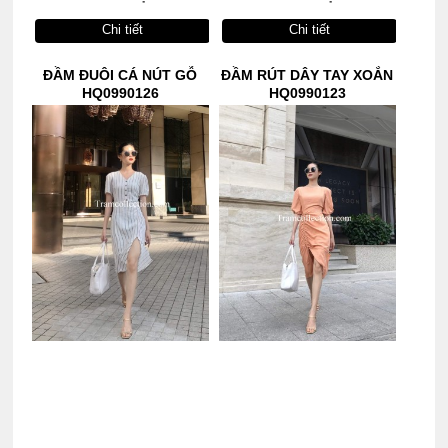
Chi tiết
Chi tiết
ĐẦM ĐUÔI CÁ NÚT GỖ
ĐẦM RÚT DÂY TAY XOẮN
HQ0990126
HQ0990123